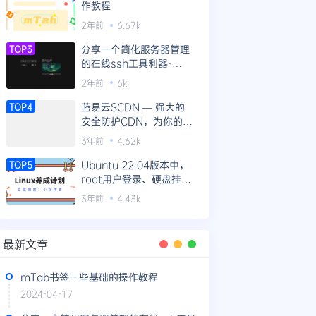
作教程
2年前
6.67k
分享一个简化服务器管理
TOP3
的在线ssh工具利器-
WebTerm
2年前
6k
蓝易云SCDN — 强大的
TOP4
安全防护CDN，为你的网
站提供全方位防护！
3年前
4.62k
Ubuntu 22.04版本中，
TOP5
root用户登录、硬盘挂载
等新机器操作指南
3年前
4.43k
最新文章
mTab书签一些基础的操作教程
2024-04-17