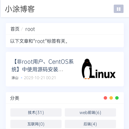
小涂博客
首页
root
首页
以下文章和"root"标签有关。
在线SSH
mTab书签
【非root用户、CentOS系
统】中使用源码安装
登录
gcc/g++的教程
涂山
2023-10-21 00:21
分类
技术(31)
web前端(6)
互联网(0)
后端(4)