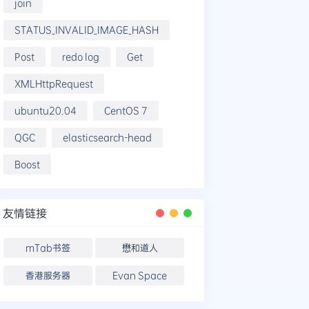
join
STATUS_INVALID_IMAGE_HASH
Post
redo log
Get
XMLHttpRequest
ubuntu20.04
CentOS 7
QGC
elasticsearch-head
Boost
友情链接
mTab书签
懋和道人
香港服务器
Evan Space