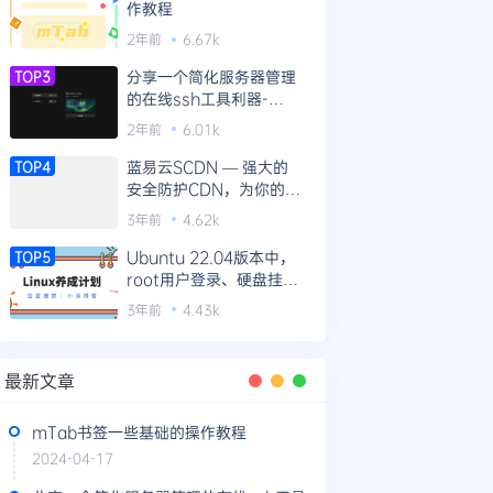
作教程
2年前
6.67k
分享一个简化服务器管理
TOP3
的在线ssh工具利器-
WebTerm
2年前
6.01k
蓝易云SCDN — 强大的
TOP4
安全防护CDN，为你的网
站提供全方位防护！
3年前
4.62k
Ubuntu 22.04版本中，
TOP5
root用户登录、硬盘挂载
等新机器操作指南
3年前
4.43k
最新文章
mTab书签一些基础的操作教程
2024-04-17