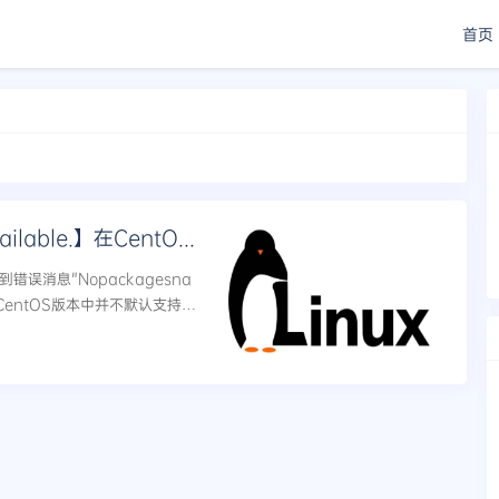
首页
【错误：No package snapd available.】在CentOS上启用snap并安装snapd
错误消息"Nopackagesna
某些CentOS版本中并不默认支持，
.