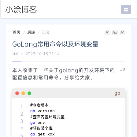
小涂博客
首页
后端
正文
首页
GoLang常用命令以及环境变量
在线SSH
涂山
2023-10-13 21:14
mTab书签
本人收集了一些关于golang的开发环境下的一些
登录
配置信息和常用命令，分享给大家。
go
1

go
 version

2

3

go
 env

4

go
 get xxx

5
