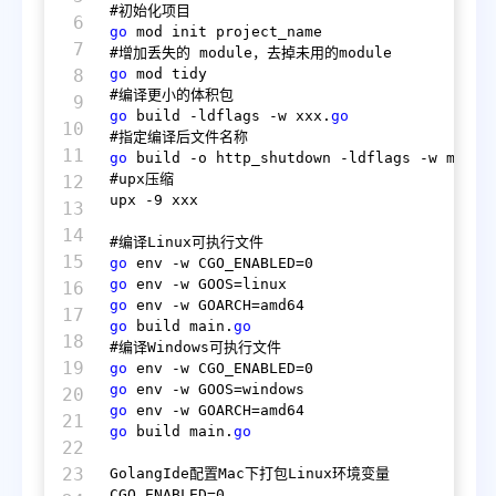
6

go
 mod init project_name

7

8

go
 mod tidy

9

go
 build -ldflags -w xxx.
go
10

11

go
 build -o http_shutdown -ldflags -w main.
#upx压缩

12

upx 
-9
 xxx

13

14

15

go
 env -w CGO_ENABLED=
0
go
16

go
17

go
 build main.
go
18

19

go
 env -w CGO_ENABLED=
0
go
20

go
21

go
 build main.
go
22

23

GolangIde配置Mac下打包Linux环境变量

CGO_ENABLED=
0