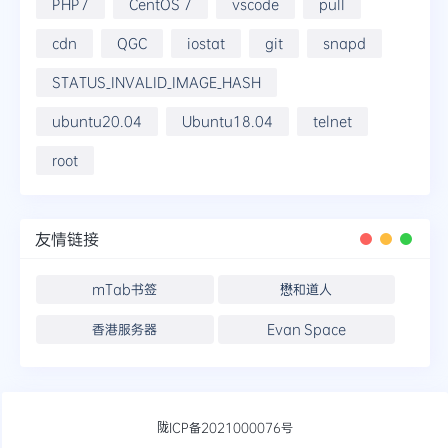
PHP7
CentOS 7
vscode
pull
cdn
QGC
iostat
git
snapd
STATUS_INVALID_IMAGE_HASH
ubuntu20.04
Ubuntu18.04
telnet
root
友情链接
mTab书签
懋和道人
香港服务器
Evan Space
陇ICP备2021000076号