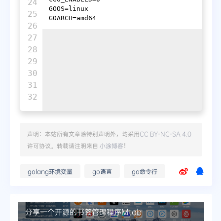
24

GOOS=linux

25

26

27

28

29

30

31

声明：本站所有文章除特别声明外，均采用
CC BY-NC-SA 4.0
许可协议。转载请注明来自
小涂博客
！
golang环境变量
go语言
go命令行
分享一个开源的书签管理程序Mtab