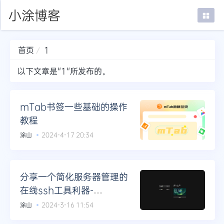
小涂博客
首页
1
首页
以下文章是"1"所发布的。
在线SSH
mTab书签
mTab书签一些基础的操作
教程
登录
涂山
2024-4-17 20:34
分享一个简化服务器管理的
在线ssh工具利器-
WebTerm
涂山
2024-3-16 11:54