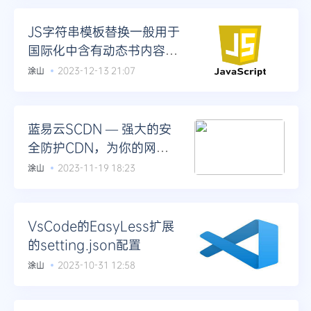
JS字符串模板替换一般用于
国际化中含有动态书内容使
用
涂山
2023-12-13 21:07
蓝易云SCDN — 强大的安
全防护CDN，为你的网站
提供全方位防护！
涂山
2023-11-19 18:23
VsCode的EasyLess扩展
的setting.json配置
涂山
2023-10-31 12:58