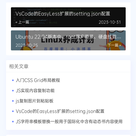
VsCode的EasyLess扩展的setting.json配置
« 上一篇
2023-10-31
Ubuntu 22.04版本中，root用户登录、硬盘挂载等
新机器操作指南
2023-10-25
下一篇 »
相关文章
入门CSS Grid布局教程
JS实现内容复制功能
js复制图片到粘贴板
VsCode的EasyLess扩展的setting.json配置
JS字符串模板替换一般用于国际化中含有动态书内容使用