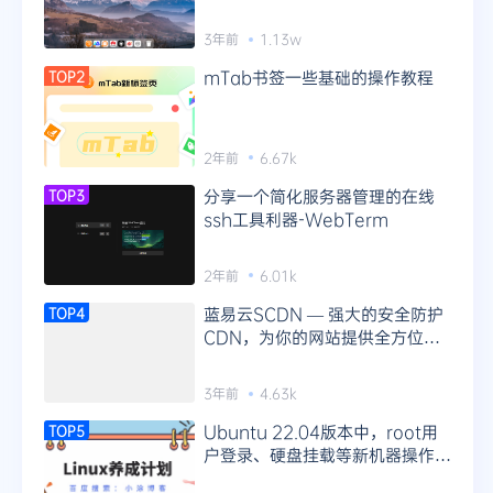
3年前
1.13w
mTab书签一些基础的操作教程
TOP2
2年前
6.67k
分享一个简化服务器管理的在线
TOP3
ssh工具利器-WebTerm
2年前
6.01k
蓝易云SCDN — 强大的安全防护
TOP4
CDN，为你的网站提供全方位防
护！
3年前
4.63k
Ubuntu 22.04版本中，root用
TOP5
户登录、硬盘挂载等新机器操作指
南