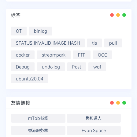
标签
QT
binlog
STATUS_INVALID_IMAGE_HASH
tls
pull
docker
streampark
FTP
QGC
Debug
undo log
Post
waf
ubuntu20.04
友情链接
mTab书签
懋和道人
香港服务器
Evan Space