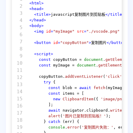
<
html
>
2

<
head
>
3

<
title
>
javascript复制图片到剪贴板
</
title
>
4

</
head
>
<
body
>
5

<
img
id
=
"myImage"
src
=
"./vscode.png"
alt
=
6

7

<
button
id
=
"copyButton"
>
复制图片
</
button
>
8

<
script
>
9

const
 copyButton = 
document
.
getElementB
10

const
 myImage = 
document
.
getElementById
11

    copyButton.
addEventListener
(
'click'
, 
as
12

try
 {

13

const
 blob = 
await
fetch
(myImage.
sr
14

const
 items = [

15

new
ClipboardItem
({ 
'image/png'
: 
        ];

16

await
 navigator.
clipboard
.
write
(item
17

alert
(
'图片已复制到剪贴板！'
);

18

      } 
catch
 (err) {

19

console
.
error
(
'复制图片失败：'
, err);

      }
