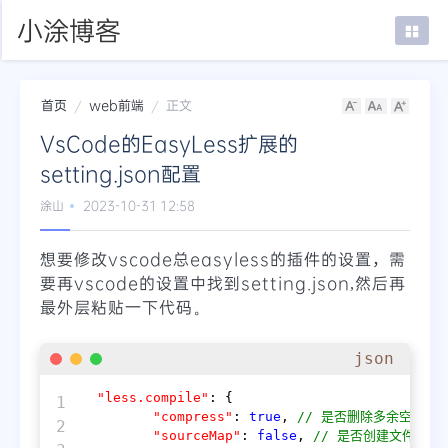
小涂博客
首页
web前端
正文
首页
VsCode的EasyLess扩展的
在线SSH
setting.json配置
mTab书签
涂山
2023-10-31 12:58
登录
想要修改vscode总easyless的插件的设置，需
要再vscode的设置中找到setting.json,然后再
最外层粘贴一下代码。
json
"less.compile"
:
{
1

"compress"
:
true
,
// 是否删除多余空白字
2

"sourceMap"
:
false
,
// 是否创建文件目录树