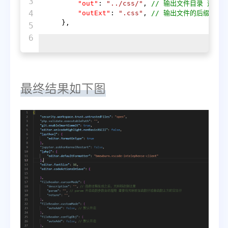
3

"out"
:
"../css/"
,
// 输出文件目录 这里为
4

"outExt"
:
".css"
,
// 输出文件的后缀,默认
}
,
5

最终结果如下图