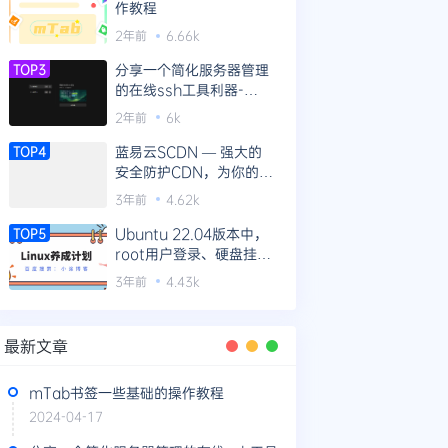
作教程
2年前
6.66k
分享一个简化服务器管理
TOP3
的在线ssh工具利器-
WebTerm
2年前
6k
蓝易云SCDN — 强大的
TOP4
安全防护CDN，为你的网
站提供全方位防护！
3年前
4.62k
Ubuntu 22.04版本中，
TOP5
root用户登录、硬盘挂载
等新机器操作指南
3年前
4.43k
最新文章
mTab书签一些基础的操作教程
2024-04-17