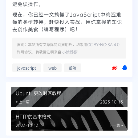
避免误操作。
现在，你已经一文搞懂了JavaScript中晦涩难
懂的类型转换，赶快投入实战，用你掌握的知识
去创作美食（编写程序）吧！
声明：本站所有文章除特别声明外，均采用
CC BY-NC-SA 4.0
许可协议。转载请注明来自
小涂博客
！
javascript
web
前端
Ubuntu更改时区教程
« 上一篇
2023-10-13
HTTP的基本格式
2023-10-13
下一篇 »