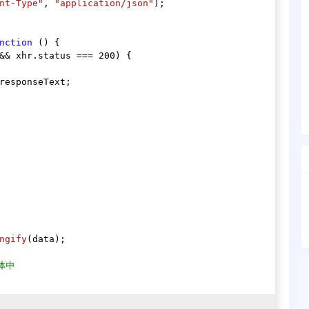
nt-Type"
, 
"application/json"
);

nction
 (
) {

&& xhr.
status
 === 
200
) {

responseText
;

ngify
(data);

体中