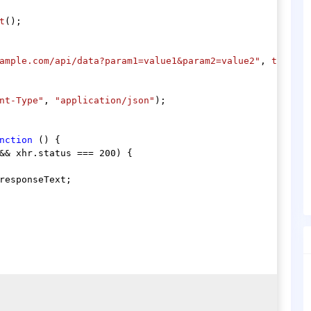
t
();

ample.com/api/data?param1=value1&param2=value2"
, 
true
);

nt-Type"
, 
"application/json"
);

nction
 (
) {

&& xhr.
status
 === 
200
) {

responseText
;
