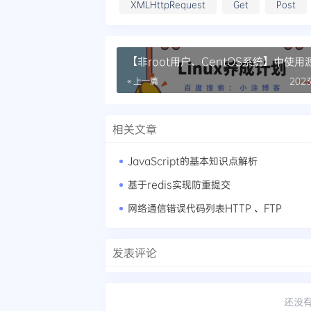
XMLHttpRequest
Get
Post
【非root用户、CentOS系统】中使用
装gcc/g++的教程
« 上一篇
2023
相关文章
JavaScript的基本知识点解析
基于redis实现防重提交
网络通信错误代码列表HTTP 、FTP
发表评论
还没