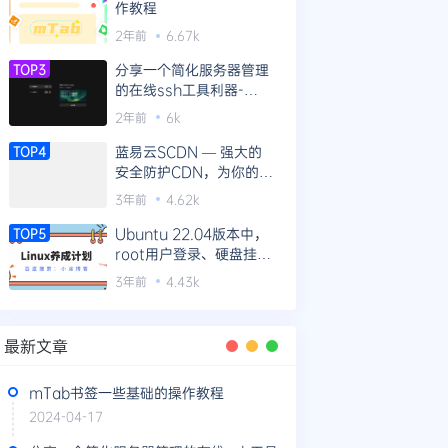
作教程
2年前
6.67k
分享一个简化服务器管理
TOP3
的在线ssh工具利器-
WebTerm
2年前
6k
蓝易云SCDN — 强大的
TOP4
安全防护CDN，为你的网
站提供全方位防护！
3年前
4.62k
Ubuntu 22.04版本中，
TOP5
root用户登录、硬盘挂载
等新机器操作指南
3年前
4.43k
最新文章
mTab书签一些基础的操作教程
2024-04-17