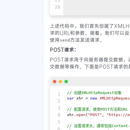
19

上述代码中，我们首先创建了XMLHt
求的URL和参数。接着，我们可以
使用
方法发送请求。
send
POST请求：
POST请求用于向服务器提交数据
交数据等操作。下面是POST请求的
// 创建XMLHttpRequest对象
1

var
 xhr = 
new
XMLHttpReques
2

3

// 配置请求，使用POST方法和URL
4

xhr.
open
(
"POST"
, 
"https://e
5

// 设置请求头，通常包括Content
6
