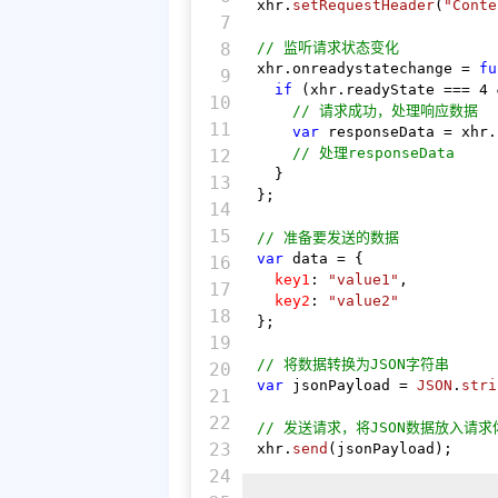
xhr.
setRequestHeader
(
"Conte
7

8

// 监听请求状态变化
xhr.
onreadystatechange
 = 
fu
9

if
 (xhr.
readyState
 === 
4
 
10

// 请求成功，处理响应数据
11

var
 responseData = xhr.
// 处理responseData
12

  }

13

};

14

15

// 准备要发送的数据
var
 data = {

16

key1
: 
"value1"
,

17

key2
: 
"value2"
18

};

19

// 将数据转换为JSON字符串
20

var
 jsonPayload = 
JSON
.
stri
21

22

// 发送请求，将JSON数据放入请求
23

xhr.
send
(jsonPayload);
24
