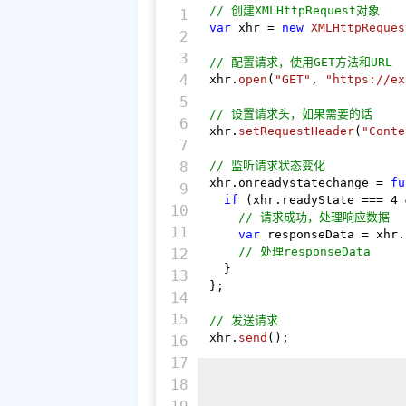
// 创建XMLHttpRequest对象
1

var
 xhr = 
new
XMLHttpReques
2

3

// 配置请求，使用GET方法和URL
4

xhr.
open
(
"GET"
, 
"https://ex
5

// 设置请求头，如果需要的话
6

xhr.
setRequestHeader
(
"Conte
7

8

// 监听请求状态变化
xhr.
onreadystatechange
 = 
fu
9

if
 (xhr.
readyState
 === 
4
 
10

// 请求成功，处理响应数据
11

var
 responseData = xhr.
// 处理responseData
12

  }

13

};

14

15

// 发送请求
xhr.
send
();
16

17

18
